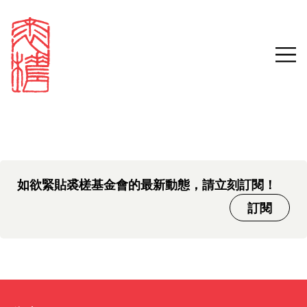
中文版本頁面即將推出，敬請
Sign in
Search our stories,
期待。
awards, events and
Email
funding
Password
如欲緊貼裘槎基金會的最新動態，請立刻訂閱！
訂閱
Forgot password?
Don't have a Croucher account?
Click here to create one.