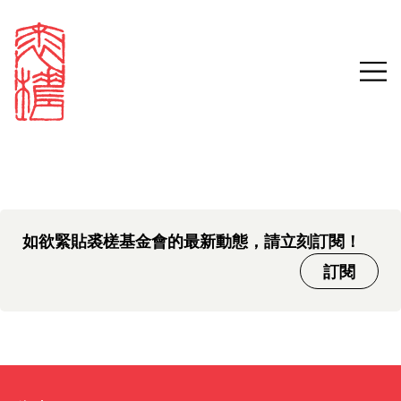
中文版本頁面即將推出，敬請
Sign in
Search our stories,
期待。
awards, events and
Email
funding
Password
如欲緊貼裘槎基金會的最新動態，請立刻訂閱！
訂閱
Forgot password?
Don't have a Croucher account?
Click here to create one.