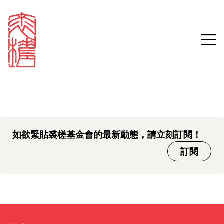
中文版本頁面即將推出，敬請
Sign in
Search our stories,
期待。
awards, events and
Email
funding
Password
如欲緊貼裘槎基金會的最新動態，請立刻訂閱！
訂閱
Forgot password?
Don't have a Croucher account?
Click here to create one.