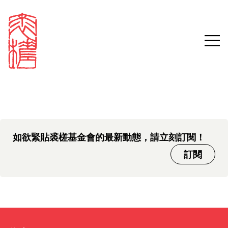
中文版本頁面即將推出，敬請
Sign in
Search our stories,
期待。
awards, events and
Email
funding
Password
如欲緊貼裘槎基金會的最新動態，請立刻訂閱！
訂閱
Forgot password?
Don't have a Croucher account?
Click here to create one.