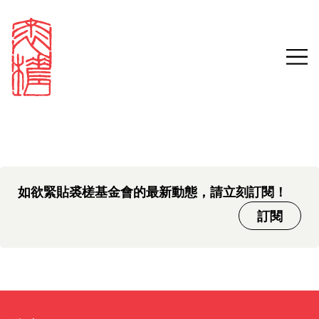
中文版本頁面即將推出，敬請
Sign in
Search our stories,
期待。
awards, events and
Email
funding
Password
如欲緊貼裘槎基金會的最新動態，請立刻訂閱！
訂閱
Forgot password?
Don't have a Croucher account?
Click here to create one.