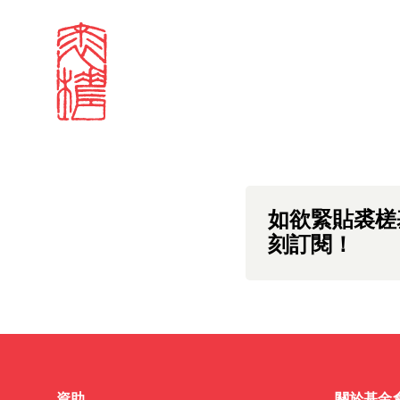
Sign in
中文版本頁面即將推
Search our stories,
Email
Forgot password?
Don't have a Croucher account?
Click here to create 
如欲緊貼裘槎
刻訂閱！