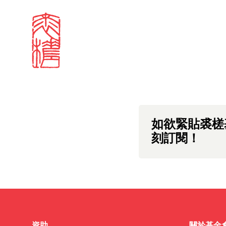
Sign in
中文版本頁面即將推
Search our stories,
Email
Forgot password?
Don't have a Croucher account?
Click here to create 
如欲緊貼裘槎
刻訂閱！