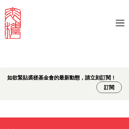
中文版本頁面即將推出，敬請
Sign in
Search our stories,
期待。
awards, events and
Email
funding
Password
如欲緊貼裘槎基金會的最新動態，請立刻訂閱！
訂閱
Forgot password?
Don't have a Croucher account?
Click here to create one.