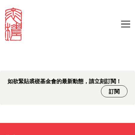
中文版本頁面即將推出，敬請
Sign in
Search our stories,
期待。
awards, events and
Email
funding
Password
如欲緊貼裘槎基金會的最新動態，請立刻訂閱！
訂閱
Forgot password?
Don't have a Croucher account?
Click here to create one.