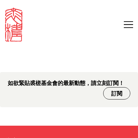
中文版本頁面即將推出，敬請
Sign in
Search our stories,
期待。
awards, events and
Email
funding
Password
如欲緊貼裘槎基金會的最新動態，請立刻訂閱！
訂閱
Forgot password?
Don't have a Croucher account?
Click here to create one.