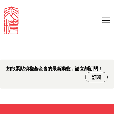
中文版本頁面即將推出，敬請
Sign in
Search our stories,
期待。
awards, events and
Email
funding
Password
如欲緊貼裘槎基金會的最新動態，請立刻訂閱！
訂閱
Forgot password?
Don't have a Croucher account?
Click here to create one.