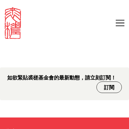
中文版本頁面即將推出，敬請
Sign in
Search our stories,
期待。
awards, events and
Email
funding
Password
如欲緊貼裘槎基金會的最新動態，請立刻訂閱！
訂閱
Forgot password?
Don't have a Croucher account?
Click here to create one.