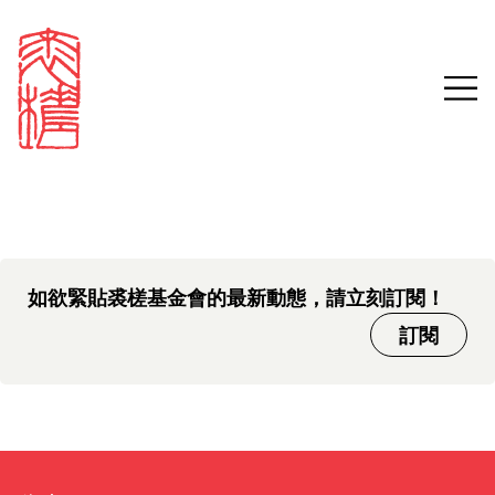
中文版本頁面即將推出，敬請
Sign in
Search our stories,
期待。
awards, events and
Email
funding
Password
如欲緊貼裘槎基金會的最新動態，請立刻訂閱！
訂閱
Forgot password?
Don't have a Croucher account?
Click here to create one.