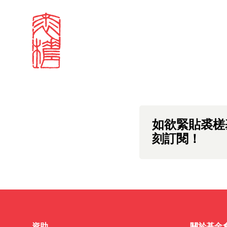
Sign in
中文版本頁面即將推
Search our stories,
Email
Forgot password?
Don't have a Croucher account?
Click here to create 
如欲緊貼裘槎
刻訂閱！