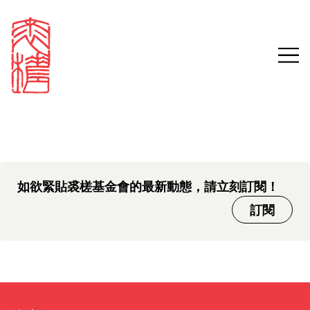
中文版本頁面即將推出，敬請
Sign in
Search our stories,
期待。
awards, events and
Email
funding
Password
如欲緊貼裘槎基金會的最新動態，請立刻訂閱！
訂閱
Forgot password?
Don't have a Croucher account?
Click here to create one.