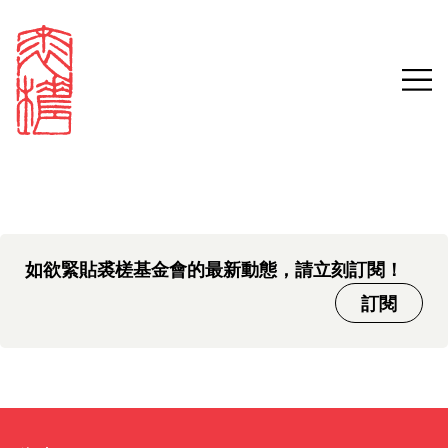
中文版本頁面即將推出，敬請
Sign in
Search our stories,
期待。
awards, events and
Email
funding
Password
如欲緊貼裘槎基金會的最新動態，請立刻訂閱！
訂閱
Forgot password?
Don't have a Croucher account?
Click here to create one.