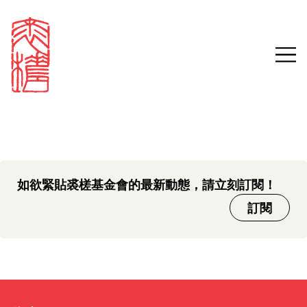
中文版本頁面即將推出，敬請
Sign in
Search our stories,
期待。
awards, events and
Email
funding
Password
如欲緊貼裘槎基金會的最新動態，請立刻訂閱！
訂閱
Forgot password?
Don't have a Croucher account?
Click here to create one.